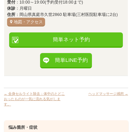
受付
：10:00～19:00(予約受付18:00まで)
休診
：月曜日
住所
：岡山県真庭市久世2860 駐車場(三村医院駐車場に2台)
地図・アクセス
簡単ネット予約
簡単LINE予約
←
全身セルライト除去：体中のとどこ
ヘッドマッサージ感想
→
おったものが一気に流れる気がしま
す。
悩み箇所・症状