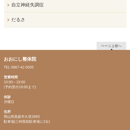
自立神経失調症
だるさ
ページ上部へ
おおにし整体院
TEL 0867-42-5005
営業時間
10:00～19:00
(予約受付18:00まで)
休診
月曜日
住所
岡山県真庭市久世2860
駐車場(三村医院駐車場に2台)