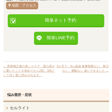
地図・アクセス
簡単ネット予約
簡単LINE予約
←
骨盤矯正後の肩こりケア：質の高さ
3か月で－9㎏達成 食事制限ない、努力
に驚いたことを初めてから2回、3回と
なし、運動なし 楽にできました
→
して頂く度に思わされます。
悩み箇所・症状
セルライト