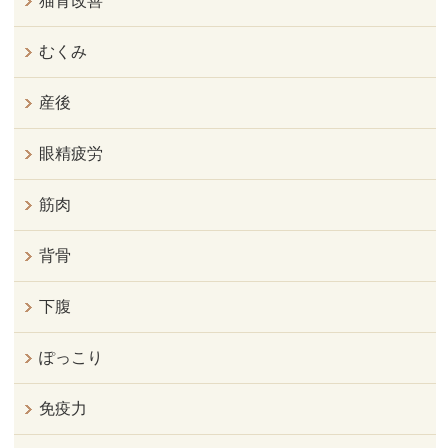
猫背改善
むくみ
産後
眼精疲労
筋肉
背骨
下腹
ぽっこり
免疫力