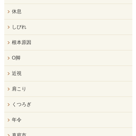
休息
しびれ
根本原因
O脚
近視
肩こり
くつろぎ
年令
真庭市