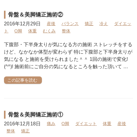
骨盤＆美脚矯正施術②
2016年12月29日
産後
バランス
矯正
冷え
ダイエッ
ト
O脚
体重
むくみ
整体
下腹部・下半身太りが気になる方の施術 ストレッチをする
けど、なかなか体型が変わらず 特に下腹部と下半身太りが
気になる と施術を受けられました＾＾ 1回の施術で変化!
(^^)! 施術前にご自分の気になるところを触った頂いて …
この記事を読む
骨盤＆美脚矯正施術①
2016年12月18日
痛み
O脚
ダイエット
体重
産後
整体
矯正