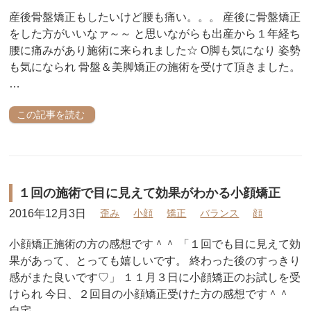
産後骨盤矯正もしたいけど腰も痛い。。。 産後に骨盤矯正
をした方がいいなァ～～ と思いながらも出産から１年経ち
腰に痛みがあり施術に来られました☆ O脚も気になり 姿勢
も気になられ 骨盤＆美脚矯正の施術を受けて頂きました。
…
この記事を読む
１回の施術で目に見えて効果がわかる小顔矯正
2016年12月3日
歪み
小顔
矯正
バランス
顔
小顔矯正施術の方の感想です＾＾ 「１回でも目に見えて効
果があって、とっても嬉しいです。 終わった後のすっきり
感がまた良いです♡」 １１月３日に小顔矯正のお試しを受
けられ 今日、２回目の小顔矯正受けた方の感想です＾＾
自宅 …