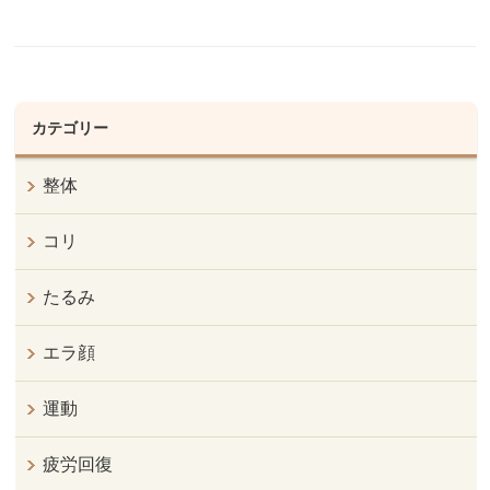
カテゴリー
整体
コリ
たるみ
エラ顔
運動
疲労回復