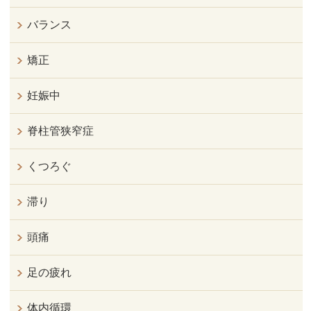
バランス
矯正
妊娠中
脊柱管狭窄症
くつろぐ
滞り
頭痛
足の疲れ
体内循環