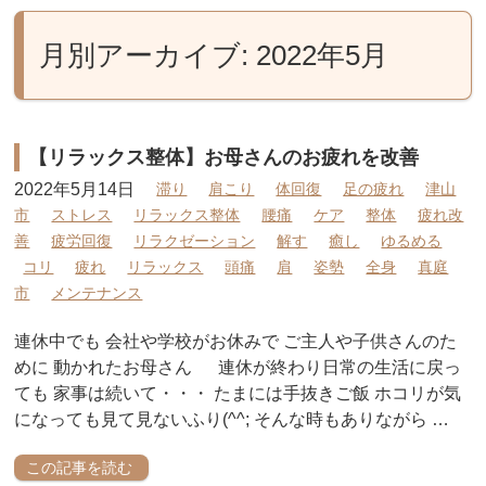
月別アーカイブ: 2022年5月
【リラックス整体】お母さんのお疲れを改善
2022年5月14日
滞り
肩こり
体回復
足の疲れ
津山
市
ストレス
リラックス整体
腰痛
ケア
整体
疲れ改
善
疲労回復
リラクゼーション
解す
癒し
ゆるめる
コリ
疲れ
リラックス
頭痛
肩
姿勢
全身
真庭
市
メンテナンス
連休中でも 会社や学校がお休みで ご主人や子供さんのた
めに 動かれたお母さん 連休が終わり日常の生活に戻っ
ても 家事は続いて・・・ たまには手抜きご飯 ホコリが気
になっても見て見ないふり(^^; そんな時もありながら …
この記事を読む