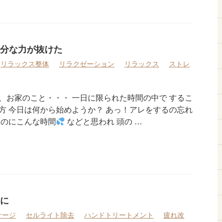
分な力が抜けた
リラックス整体
リラクゼーション
リラックス
ストレ
、お家のこと・・・ 一日に限られた時間の中で するこ
方 今日は何から始めようか？ あっ！アレをするの忘れ
いのにこんな時間
などと思われ 頭の …
に
サージ
セルライト除去
ハンドトリートメント
疲れ改