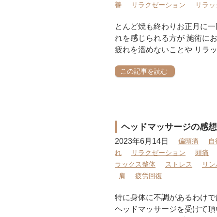
善
リラクゼーション
リラッ
とんど焼も終わりお正月に一区
れを感じられる方が 施術に
疲れを溜めないことや リラッ
この記事を読む
ヘッドマッサージの感想
2023年6月14日
偏頭痛
自
れ
リラクゼーション
頭痛
ラックス整体
ストレス
リン
肩
疲労回復
特に身体に不調があるわけで
ヘッドマッサージを受けて頂