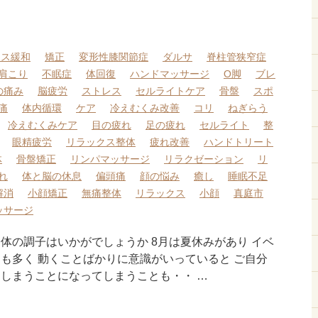
レス緩和
矯正
変形性膝関節症
ダルサ
脊柱管狭窄症
肩こり
不眠症
体回復
ハンドマッサージ
O脚
ブレ
の痛み
脳疲労
ストレス
セルライトケア
骨盤
スポ
痛
体内循環
ケア
冷えむくみ改善
コリ
ねぎらう
冷えむくみケア
目の疲れ
足の疲れ
セルライト
整
眼精疲労
リラックス整体
疲れ改善
ハンドトリート
体
骨盤矯正
リンパマッサージ
リラクゼーション
リ
れ
体と脳の休息
偏頭痛
顔の悩み
癒し
睡眠不足
解消
小顔矯正
無痛整体
リラックス
小顔
真庭市
ッサージ
体の調子はいかがでしょうか 8月は夏休みがあり イベ
とも多く 動くことばかりに意識がいっていると ご自分
てしまうことになってしまうことも・・ …