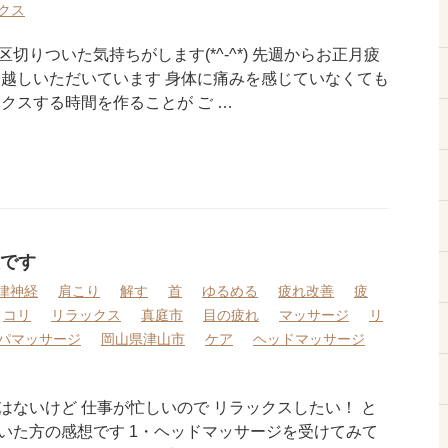
クス
切りついた気持ちがします(*^-^*) 先週からお正月疲
お越しいただいています 身体に痛みを感じていなくても
クスする時間を作ることが ご …
です
律神経
肩こり
解す
首
ゆるめる
疲れ改善
疲
コリ
リラックス
真庭市
目の疲れ
マッサージ
リ
パマッサージ
岡山県津山市
ケア
ヘッドマッサージ
はないけど 仕事が忙しいので リラックスしたい！ と
いた方の感想です 1・ヘッドマッサージを受けてみて