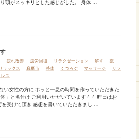
り頭がスッキリとした感じがした。 身体 …
す
ア
疲れ改善
疲労回復
リラクゼーション
解す
癒
リラックス
真庭市
整体
くつろぐ
マッサージ
リラ
トレス
ない女性の方に ホッと一息の時間を作っていただきた
整体」と名付け ご利用いただいています＾＾ 昨日はお
術を受けて頂き 感想を書いていただきまし …