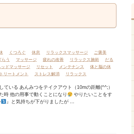
休
くつろぐ
休息
リラックスマッサージ
ご褒美
ぎらう
マッサージ
疲れの改善
リラックス施術
だる
ヘッドマッサージ
リセット
メンテナンス
体と脳の休
トリートメント
ストレス解消
リラックス
ている あんみつをテイクアウト（10mの距離(^^;）
た時 他の用事で動くことになり
やりたいことをす
~
』と気持ちが下がりましたが …