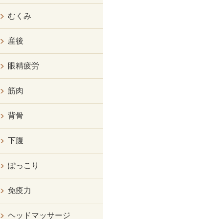
むくみ
産後
眼精疲労
筋肉
背骨
下腹
ぽっこり
免疫力
ヘッドマッサージ