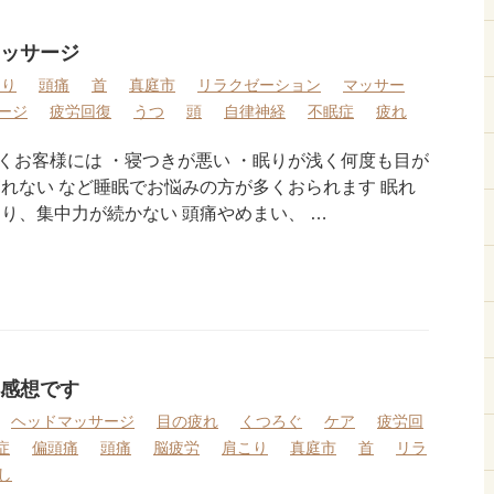
ッサージ
こり
頭痛
首
真庭市
リラクゼーション
マッサー
ージ
疲労回復
うつ
頭
自律神経
不眠症
疲れ
くお客様には ・寝つきが悪い ・眠りが浅く何度も目が
寝れない など睡眠でお悩みの方が多くおられます 眠れ
り、集中力が続かない 頭痛やめまい、 …
感想です
ヘッドマッサージ
目の疲れ
くつろぐ
ケア
疲労回
症
偏頭痛
頭痛
脳疲労
肩こり
真庭市
首
リラ
し