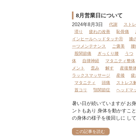
8月営業日について
2024年8月3日
代謝
スト
滞り
疲れの改善
恥骨痛
インヒールヘッドタッチⓇ
膝
ーツメンテナンス
ご褒美
腰
股関節痛
ぎっくり腰
うつ
体
自律神経
マタニティ整体
メント
歪み
解す
産後整
ラックスマッサージ
産後
疲
マタニティ
頭痛
ストレス
首コリ
顎関節症
ヘッドマ
暑い日が続いていますが お身
ントもあり 身体を動かすこ
の身体の様子を後回しに し
この記事を読む