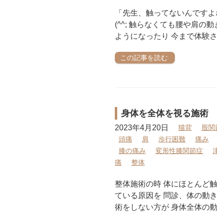
「先生、触ってないんですよ
(^^; 触らなくても腰や肩
ようになったり 今まで体験さ
この記事を読む
身体を全体を視る施術
2023年4月20日
猫背
股関
頭痛
肩
歩行困難
痛み
膝の痛み
変形性膝関節症
痛
整体
整体施術の時 体にほとんど
ている原因を 問診、体の動き
術をしない方が 身体全体の動