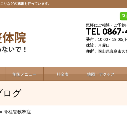
肩こりなどの施術を行っています。
気軽にご相談・ご予約
TEL 0867-
受付
：10:00～19:00
休診
：月曜日
住所
：岡山県真庭市久世
施術メニュー
料金表
地図・アクセス
ブログ
»
脊柱管狭窄症