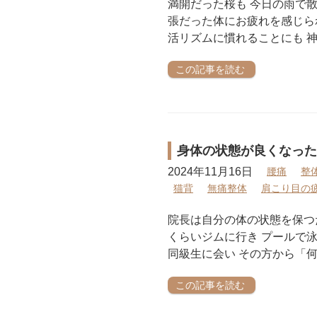
満開だった桜も 今日の雨で散
張だった体にお疲れを感じられて
活リズムに慣れることにも 神
この記事を読む
身体の状態が良くなった
2024年11月16日
腰痛
整
猫背
無痛整体
肩こり目の
院長は自分の体の状態を保つた
くらいジムに行き プールで
同級生に会い その方から「
この記事を読む