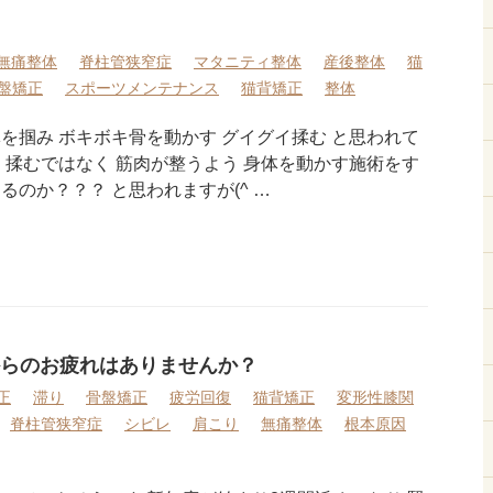
無痛整体
脊柱管狭窄症
マタニティ整体
産後整体
猫
盤矯正
スポーツメンテナンス
猫背矯正
整体
を掴み ボキボキ骨を動かす グイグイ揉む と思われて
 揉むではなく 筋肉が整うよう 身体を動かす施術をす
るのか？？？ と思われますが(^ …
らのお疲れはありませんか？
正
滞り
骨盤矯正
疲労回復
猫背矯正
変形性膝関
脊柱管狭窄症
シビレ
肩こり
無痛整体
根本原因