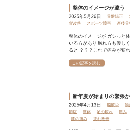
整体のイメージが違う
2025年5月26日
骨盤矯正
背改善
スポーツ障害
産後骨
整体のイメージが ガシっと体
いる方があり 触れ方も優しく
ると ？？？これで痛みが変わ
この記事を読む
新年度が始まりの緊張か
2025年4月13日
脳疲労
矯
節症
整体
足の疲れ
痛み
膝の痛み
疲れ改善