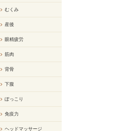
むくみ
産後
眼精疲労
筋肉
背骨
下腹
ぽっこり
免疫力
ヘッドマッサージ