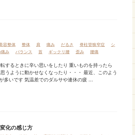
美容整体
整体
肩
痛み
だるさ
脊柱管狭窄症
シ
の痛み
バランス
首
ギックリ腰
歪み
腰痛
運転するときに辛い思いをしたり 重いものを持ったら
を思うように動かせなくなったり・・・ 最近、このよう
が多いです 気温差でのダルサや連休の疲 …
変化の感じ方