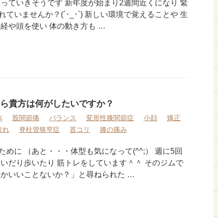
っていきそうです 新年度が始まり2週間近くになり 緊
いませんか？(´･_･`) 新しい環境で覚えることや 生
経や頭を使い 体の動き方も …
ら貴方は何がしたいですか？
体
股関節痛
バランス
変形性膝関節症
小顔
矯正
疲れ
脊柱管狭窄症
首コリ
膝の痛み
めに （あと・・・体型も気になって(^^;） 週に5回
泳いだり歩いたり 筋トレをしています＾＾ そのジムで
何かいいことないか？」と尋ねられた …