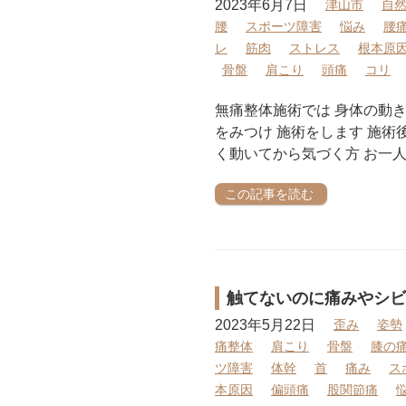
2023年6月7日
津山市
自
腰
スポーツ障害
悩み
腰
レ
筋肉
ストレス
根本原
骨盤
肩こり
頭痛
コリ
無痛整体施術では 身体の動
をみつけ 施術をします 施術
く動いてから気づく方 お一人
この記事を読む
触てないのに痛みやシビ
2023年5月22日
歪み
姿勢
痛整体
肩こり
骨盤
膝の
ツ障害
体幹
首
痛み
ス
本原因
偏頭痛
股関節痛