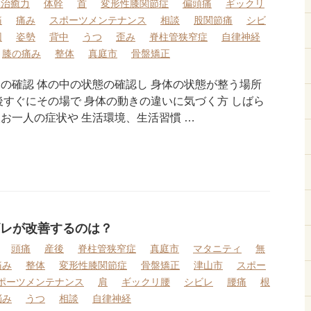
然治癒力
体幹
首
変形性膝関節症
偏頭痛
ギックリ
痛
痛み
スポーツメンテナンス
相談
股関節痛
シビ
因
姿勢
背中
うつ
歪み
脊柱管狭窄症
自律神経
膝の痛み
整体
真庭市
骨盤矯正
きの確認 体の中の状態の確認し 身体の状態が整う場所
後すぐにその場で 身体の動きの違いに気づく方 しばら
お一人の症状や 生活環境、生活習慣 …
レが改善するのは？
頭痛
産後
脊柱管狭窄症
真庭市
マタニティ
無
痛み
整体
変形性膝関節症
骨盤矯正
津山市
スポー
ポーツメンテナンス
肩
ギックリ腰
シビレ
腰痛
根
悩み
うつ
相談
自律神経