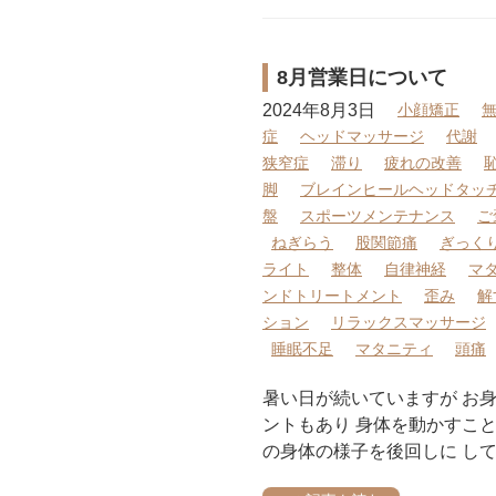
8月営業日について
2024年8月3日
小顔矯正
症
ヘッドマッサージ
代謝
狭窄症
滞り
疲れの改善
脚
ブレインヒールヘッドタッ
盤
スポーツメンテナンス
ご
ねぎらう
股関節痛
ぎっく
ライト
整体
自律神経
マ
ンドトリートメント
歪み
解
ション
リラックスマッサージ
睡眠不足
マタニティ
頭痛
暑い日が続いていますが お身
ントもあり 身体を動かすこ
の身体の様子を後回しに し