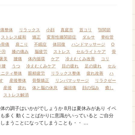
無痛整体
リラックス
小顔
真庭市
首コリ
顎関節
ストレス緩和
矯正
変形性膝関節症
ダルサ
脊柱管
恥骨痛
肩こり
不眠症
体回復
ハンドマッサージ
O
チⓇ
膝の痛み
脳疲労
ストレス
セルライトケア
骨
褒美
腰痛
体内循環
ケア
冷えむくみ改善
コリ
り腰
うつ
冷えむくみケア
目の疲れ
足の疲れ
セル
タニティ整体
眼精疲労
リラックス整体
疲れ改善
ハ
す
産後整体
骨盤矯正
リンパマッサージ
リラクゼー
産後
疲れ
体と脳の休息
偏頭痛
顔の悩み
癒し
ストレス解消
体の調子はいかがでしょうか 8月は夏休みがあり イベ
とも多く 動くことばかりに意識がいっていると ご自分
てしまうことになってしまうことも・・ …