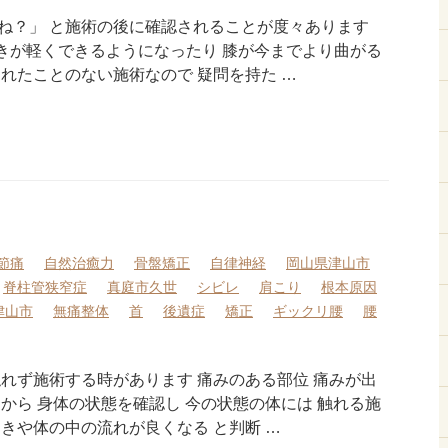
ね？」 と施術の後に確認されることが度々あります
の動きが軽くできるようになったり 膝が今までより曲がる
れたことのない施術なので 疑問を持た …
節痛
自然治癒力
骨盤矯正
自律神経
岡山県津山市
脊柱管狭窄症
真庭市久世
シビレ
肩こり
根本原因
津山市
無痛整体
首
後遺症
矯正
ギックリ腰
腰
触れず施術する時があります 痛みのある部位 痛みが出
から 身体の状態を確認し 今の状態の体には 触れる施
きや体の中の流れが良くなる と判断 …