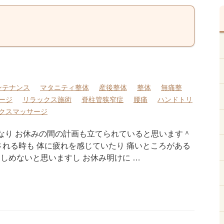
ンテナンス
マタニティ整体
産後整体
整体
無痛整
ージ
リラックス施術
脊柱管狭窄症
腰痛
ハンドトリ
クスマッサージ
くなり お休みの間の計画も立てられていると思います＾
される時も 体に疲れを感じていたり 痛いところがある
しめないと思いますし お休み明けに …