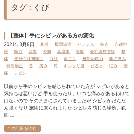
タグ : くび
【整体】手にシビレがある方の変化
2021年8月9日
相談
股関節痛
バランス
筋肉
自律神
経
筋力
頭痛
姿勢
真庭市
骨盤
脊柱管狭窄症
整
体
変形性膝関節症
コリ
肩こり
自然治癒力
膝の痛み
骨盤矯正
首
痛み
肩
ギックリ腰
だるさ
悩み
腰
痛
シビレ
以前から手のシビレを感じられていた方が シビレがあると
気持ちは悪いけど 手を使ったり、いつも痛みがあるわけで
はないので そのままにされていましたが シビレがだんだ
ん強くなり 施術に来られました シビレを感じる場所、範
囲 …
この記事を読む