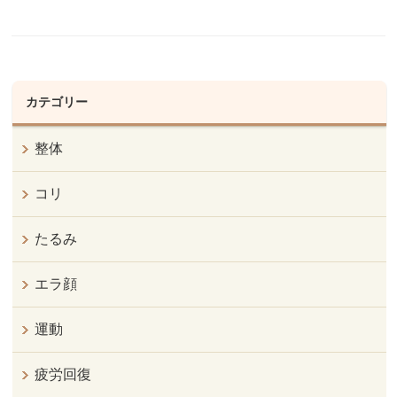
カテゴリー
整体
コリ
たるみ
エラ顔
運動
疲労回復