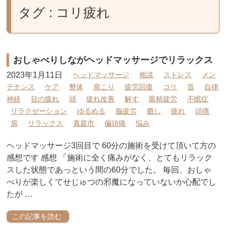
タグ : コリ疲れ
おしゃべりしながヘッドマッサージでリラックス
2023年1月11日
ヘッドマッサージ
相談
ストレス
メン
テナンス
ケア
整体
肩こり
疲労回復
コリ
首
自律
神経
目の疲れ
頭
疲れ改善
解す
眼精疲労
不眠症
リラクゼーション
ゆるめる
脳疲労
癒し
疲れ
頭痛
肩
リラックス
真庭市
偏頭痛
悩み
ヘッドマッサージ3回目で 60分の施術を受けて頂いて方の
感想です 感想 「施術に全く痛みがなく、とてもリラック
スした状態であっという間の60分でした。 毎回、おしゃ
べりが楽しくてせじゅつの邪魔になっていないか心配でし
たが …
この記事を読む