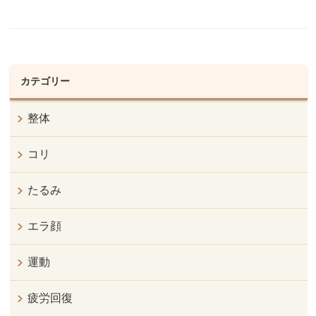
カテゴリー
整体
コリ
たるみ
エラ顔
運動
疲労回復