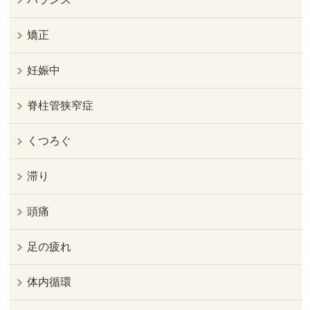
矯正
妊娠中
脊柱管狭窄症
くつろぐ
滞り
頭痛
足の疲れ
体内循環