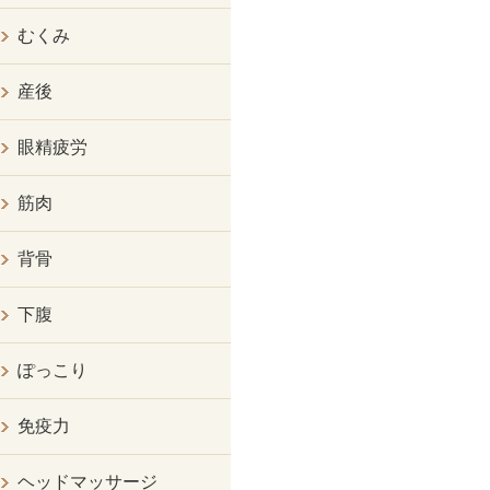
むくみ
産後
眼精疲労
筋肉
背骨
下腹
ぽっこり
免疫力
ヘッドマッサージ