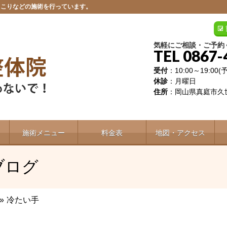
肩こりなどの施術を行っています。
気軽にご相談・ご予約
TEL 0867-
受付
：10:00～19:00
休診
：月曜日
住所
：岡山県真庭市久世
施術メニュー
料金表
地図・アクセス
ブログ
»
冷たい手