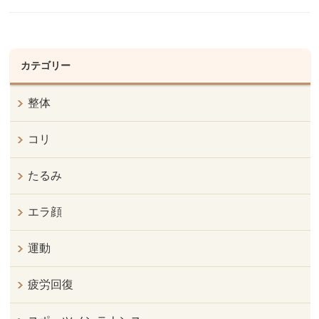
カテゴリー
整体
コリ
たるみ
エラ顔
運動
疲労回復