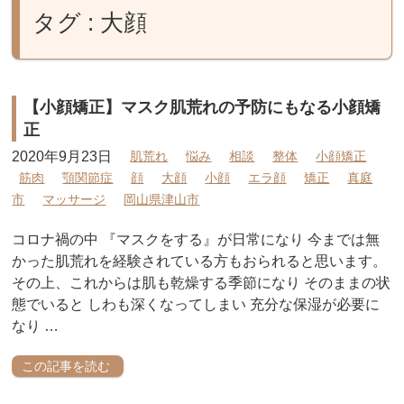
タグ : 大顔
【小顔矯正】マスク肌荒れの予防にもなる小顔矯
正
2020年9月23日
肌荒れ
悩み
相談
整体
小顔矯正
筋肉
顎関節症
顔
大顔
小顔
エラ顔
矯正
真庭
市
マッサージ
岡山県津山市
コロナ禍の中 『マスクをする』が日常になり 今までは無
かった肌荒れを経験されている方もおられると思います。
その上、これからは肌も乾燥する季節になり そのままの状
態でいると しわも深くなってしまい 充分な保湿が必要に
なり …
この記事を読む