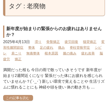
タグ : 老廃物
新年度が始まりの緊張からのお疲れはありません
か？
2025年4月13日
滞り
骨盤矯正
疲労回復
猫背矯正
変
形性膝関節症
整体
足の疲れ
痛み
脊柱管狭窄症
シビ
レ
肩こり
無痛整体
根本原因
膝の痛み
疲れ改善
脳
疲労
矯正
満開だった桜も 今日の雨で散っていきそうです 新年度が
始まり2週間近くになり 緊張だった体にお疲れを感じられ
ていませんか？(´･_･`) 新しい環境で覚えることや 生活リズ
ムに慣れることにも 神経や頭を使い 体の動き方も …
この記事を読む