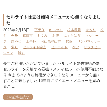
セルライト除去は施術メニューから無くなりまし
た
2023年2月13日
下半身
ゆるめる
根本原因
太もも
冷
え
全身
真庭市
むくみ
お腹
ふくらはぎ
マッサー
ジ
脚やせ
上半身
岡山県津山市
代謝
リンパマッサー
ジ
滞り
セルライト除去
セルライト
ケア
リラクゼー
ション
解す
長年ご利用いただいていました セルライト除去施術の際
セルライトを分解する器械（メディセル）が 使用不能とな
り 今までのような施術ができなくなり メニューから無く
すことに致しました 16年前にダイエットメニューを始め
るこ …
この記事を読む