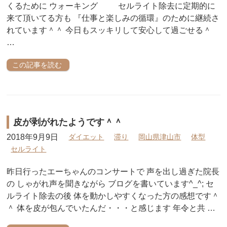
くるために ウォーキング セルライト除去に定期的に
来て頂いてる方も 『仕事と楽しみの循環』のために継続さ
れています＾＾ 今日もスッキリして安心して過ごせる＾
…
この記事を読む
皮が剥がれたようです＾＾
2018年9月9日
ダイエット
滞り
岡山県津山市
体型
セルライト
昨日行ったエーちゃんのコンサートで 声を出し過ぎた院長
の しゃがれ声を聞きながら ブログを書いています^_^; セ
ルライト除去の後 体を動かしやすくなった方の感想です＾
＾ 体を皮が包んでいたんだ・・・と感じます 年令と共 …