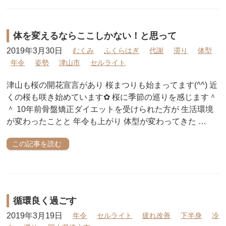
体を変えるならここしかない！と思って
2019年3月30日
むくみ
ふくらはぎ
代謝
滞り
体型
年令
姿勢
津山市
セルライト
津山も桜の開花宣言があり 桜まつりも始まってます(^^) 近
くの桜も咲き始めています✿ 桜に季節の巡りを感じます＾
＾ 10年前骨盤矯正ダイエットを受けられた方が 生活環境
が変わったことと 年令も上がり 体型が変わってきた …
この記事を読む
循環良く過ごす
2019年3月19日
年令
セルライト
疲れ改善
下半身
冷