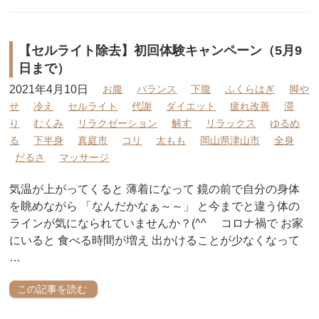
【セルライト除去】初回体験キャンペーン（5月9
日まで）
2021年4月10日
お腹
バランス
下腹
ふくらはぎ
脚や
せ
冷え
セルライト
代謝
ダイエット
疲れ改善
滞
り
むくみ
リラクゼーション
解す
リラックス
ゆるめ
る
下半身
真庭市
コリ
太もも
岡山県津山市
全身
だるさ
マッサージ
気温が上がってくると 薄着になって 鏡の前で自分の身体
を眺めながら 「なんだかなぁ～～」 と今までと違う体の
ラインが気になられていませんか？(^^ゞ コロナ禍で お家
にいると 食べる時間が増え 出かけることが少なくなって
…
この記事を読む