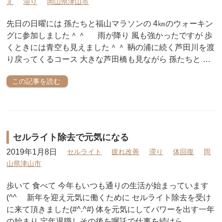
え
滞り
岡山県津山市
先日の日曜には 孫たちと福山マラソンの 4㎞のウォーキン
グに参加しました＾＾ 雨が降り 風も強かったですが 歩
くときには青空も見えました＾＾ 鞆の浦に続く芦田川を渡
り戻ってくるコース 大きな芦田橋も見ながら 孫たちと …
この記事を読む
セルライト除去で元気になる
2019年1月8日
セルライト
疲れ改善
滞り
体回復
岡
山県津山市
歩いて 食べて 今年もいつも通りの生活が始まっています
(^^ゞ 新年を迎え元気に働くために セルライト除去を受け
に来て頂きました(#^.^#) 体を元気にしてパワーを出す一年
の始まり 定年退職しその後を嘱託で仕事を続けら …