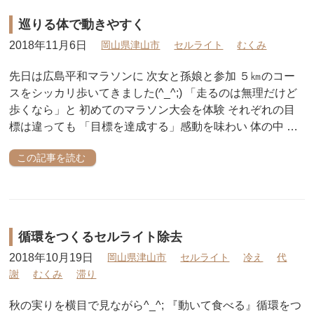
巡りる体で動きやすく
2018年11月6日
岡山県津山市
セルライト
むくみ
先日は広島平和マラソンに 次女と孫娘と参加 ５㎞のコー
スをシッカリ歩いてきました(^_^;) 「走るのは無理だけど
歩くなら」と 初めてのマラソン大会を体験 それぞれの目
標は違っても 「目標を達成する」感動を味わい 体の中 …
この記事を読む
循環をつくるセルライト除去
2018年10月19日
岡山県津山市
セルライト
冷え
代
謝
むくみ
滞り
秋の実りを横目で見ながら^_^; 『動いて食べる』循環をつ