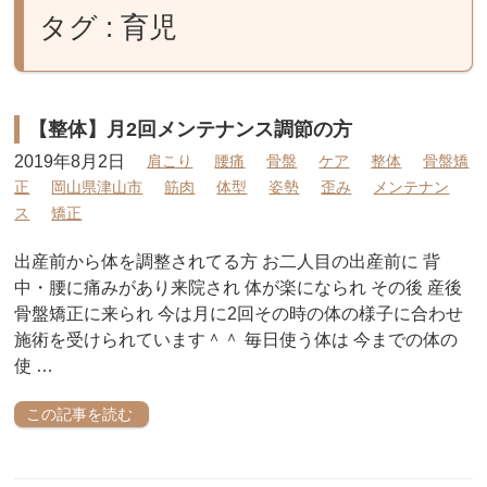
タグ : 育児
【整体】月2回メンテナンス調節の方
2019年8月2日
肩こり
腰痛
骨盤
ケア
整体
骨盤矯
正
岡山県津山市
筋肉
体型
姿勢
歪み
メンテナン
ス
矯正
出産前から体を調整されてる方 お二人目の出産前に 背
中・腰に痛みがあり来院され 体が楽になられ その後 産後
骨盤矯正に来られ 今は月に2回その時の体の様子に合わせ
施術を受けられています＾＾ 毎日使う体は 今までの体の
使 …
この記事を読む