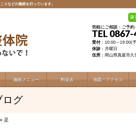
肩こりなどの施術を行っています。
気軽にご相談・ご予約
TEL 0867-
受付
：10:00～19:00
休診
：月曜日
住所
：岡山県真庭市久世
施術メニュー
料金表
地図・アクセス
ブログ
»
足