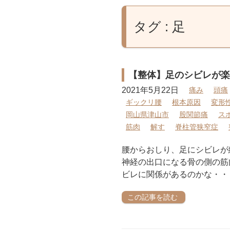
タグ : 足
【整体】足のシビレが楽
2021年5月22日
痛み
頭痛
ギックリ腰
根本原因
変形
岡山県津山市
股関節痛
ス
筋肉
解す
脊柱管狭窄症
腰からおしり、足にシビレが
神経の出口になる骨の側の筋
ビレに関係があるのかな・・・
この記事を読む