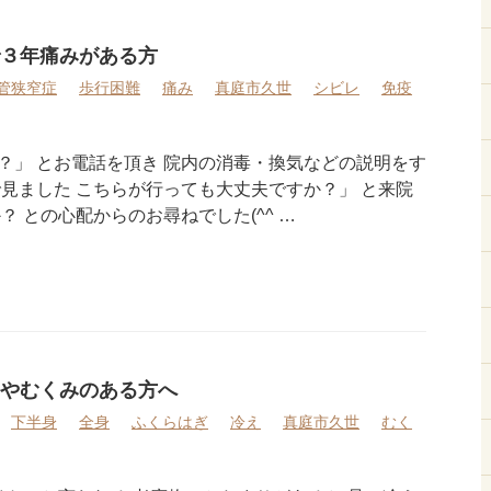
３年痛みがある方
管狭窄症
歩行困難
痛み
真庭市久世
シビレ
免疫
？」 とお電話を頂き 院内の消毒・換気などの説明をす
で見ました こちらが行っても大丈夫ですか？」 と来院
？ との心配からのお尋ねでした(^^ …
やむくみのある方へ
下半身
全身
ふくらはぎ
冷え
真庭市久世
むく