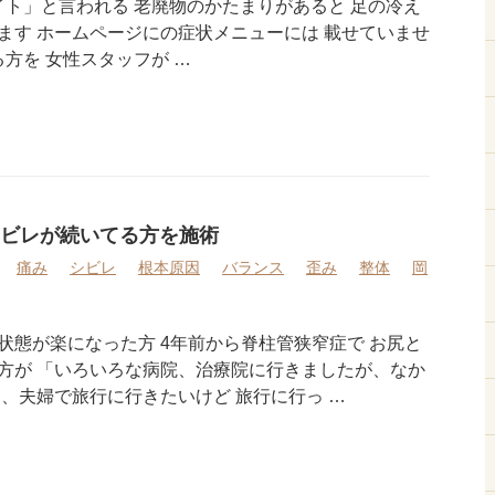
ト」と言われる 老廃物のかたまりがあると 足の冷え
ます ホームページにの症状メニューには 載せていませ
る方を 女性スタッフが …
ビレが続いてる方を施術
痛み
シビレ
根本原因
バランス
歪み
整体
岡
状態が楽になった方 4年前から脊柱管狭窄症で お尻と
方が 「いろいろな病院、治療院に行きましたが、なか
、夫婦で旅行に行きたいけど 旅行に行っ …