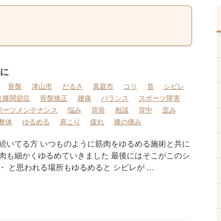
に
骨盤
津山市
だるさ
真庭市
コリ
首
シビレ
性膝関節症
骨盤矯正
腰痛
バランス
スポーツ障害
ポーツメンテナンス
悩み
背骨
相談
背中
歪み
整体
ゆるめる
肩こり
疲れ
膝の痛み
続いてる方 いつものように筋肉をゆるめる施術と共に
肉も細かくゆるめていきました 最後にはそこがこのシ
 と思われる場所もゆるめると シビレが …