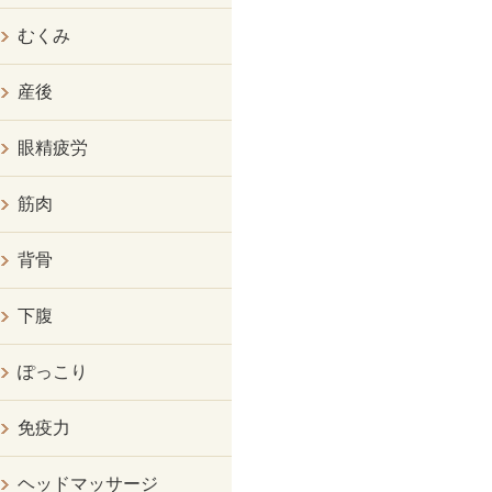
むくみ
産後
眼精疲労
筋肉
背骨
下腹
ぽっこり
免疫力
ヘッドマッサージ