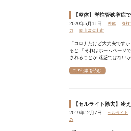
【整体】脊柱管狭窄症で
2020年5月11日
整体
脊柱
力
岡山県津山市
「コロナだけど大丈夫ですか
ると 「それはホームページ
されることが 迷惑ではないか
この記事を読む
【セルライト除去】冷え
2019年12月7日
セルライト
み