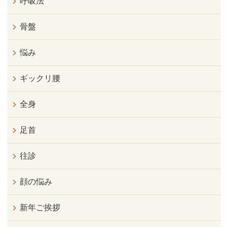
呼吸法
骨盤
悩み
ギックリ腰
全身
足首
往診
顔の悩み
新年ご挨拶