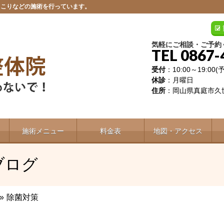
肩こりなどの施術を行っています。
気軽にご相談・ご予約
TEL 0867-
受付
：10:00～19:00
休診
：月曜日
住所
：岡山県真庭市久世
施術メニュー
料金表
地図・アクセス
ブログ
»
除菌対策