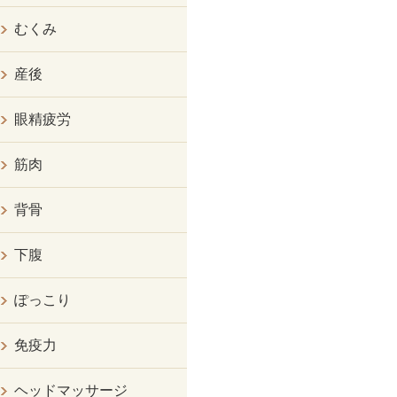
むくみ
産後
眼精疲労
筋肉
背骨
下腹
ぽっこり
免疫力
ヘッドマッサージ