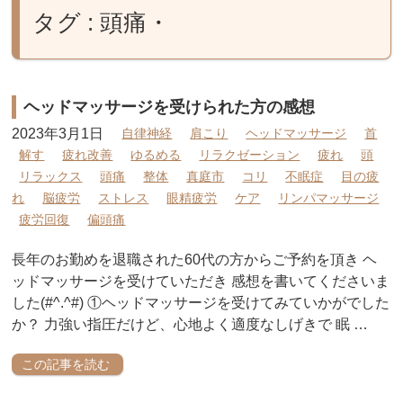
タグ : 頭痛・
ヘッドマッサージを受けられた方の感想
2023年3月1日
自律神経
肩こり
ヘッドマッサージ
首
解す
疲れ改善
ゆるめる
リラクゼーション
疲れ
頭
リラックス
頭痛
整体
真庭市
コリ
不眠症
目の疲
れ
脳疲労
ストレス
眼精疲労
ケア
リンパマッサージ
疲労回復
偏頭痛
長年のお勤めを退職された60代の方からご予約を頂き ヘ
ッドマッサージを受けていただき 感想を書いてくださいま
した(#^.^#) ①ヘッドマッサージを受けてみていかがでした
か？ 力強い指圧だけど、心地よく適度なしげきで 眠 …
この記事を読む