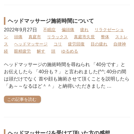
ヘッドマッサージ施術時間について
2022年9月27日
不眠症
偏頭痛
疲れ
リラクゼーショ
ン
頭痛
真庭市
リラックス
真庭市久世
整体
ストレ
ス
ヘッドマッサージ
コリ
疲労回復
目の疲れ
自律神
経
眼精疲労
解す
頭
ゆるめる
ヘッドマッサージの施術時間を尋ねられ 「40分です」と
お伝えしたら 「40分も？」 と言われました(^^; 40分の間
は頭だけでなく 首や顔も施術させて頂くことを説明したら
「あ～～なるほど＾＾」 と納得いただきました …
この記事を読む
ヘッドマッサージを受けて頂いた方の感想