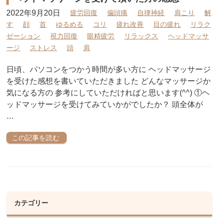
2022年9月20日
疲労回復
偏頭痛
自律神経
肩こり
解
す
顔
首
ゆるめる
コリ
疲れ改善
目の疲れ
リラク
ゼーション
視力回復
眼精疲労
リラックス
ヘッドマッサ
ージ
ストレス
頭
肩
日頃、パソコンをつかう時間が多い方に ヘッドマッサージ
を受けた感想を書いていただきました どんなマッサージか
気になる方の 参考にしていただければと思います(^^) ①ヘ
ッドマッサージを受けてみていかがでしたか？ 頭全体が
…
この記事を読む
カテゴリー