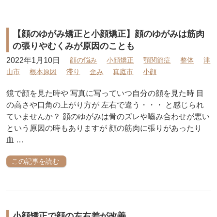
【顔のゆがみ矯正と小顔矯正】顔のゆがみは筋肉
の張りやむくみが原因のことも
2022年1月10日
顔の悩み
小顔矯正
顎関節症
整体
津
山市
根本原因
滞り
歪み
真庭市
小顔
鏡で顔を見た時や 写真に写っていつ自分の顔を見た時 目
の高さや口角の上がり方が 左右で違う・・・ と感じられ
ていませんか？ 顔のゆがみは骨のズレや嚙み合わせが悪い
という原因の時もありますが 顔の筋肉に張りがあったり
血 …
この記事を読む
小顔矯正で顔の左右差が改善