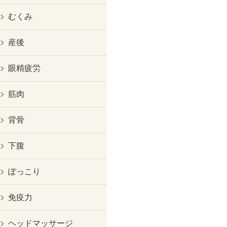
むくみ
産後
眼精疲労
筋肉
背骨
下腹
ぽっこり
免疫力
ヘッドマッサージ