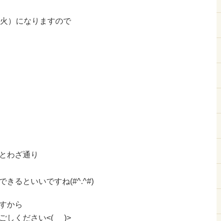
（火）になりますので
とわざ通り
るといいですね(#^.^#)
すから
ください<(_ _)>