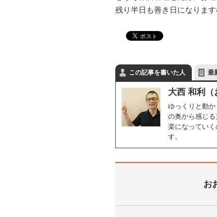
残り半日も善き日になります様
この記事を書いた人
最
大西 和利（
ゆっくりと動か
の奥から感じる
楽になっていく
す。
お