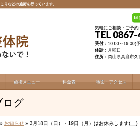
肩こりなどの施術を行っています。
気軽にご相談・ご予約
TEL 0867-
受付
：10:00～19:00
休診
：月曜日
住所
：岡山県真庭市久世
施術メニュー
料金表
地図・アクセス
ブログ
»
お知らせ
»
3月18日（日）・19日（月）はお休みします(__)