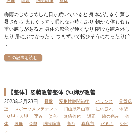
腰痛
猫背
股関節痛
整体
梅雨のじめじめした日が続いていると 身体がだるく 蒸し
暑さから 夜もぐっすり眠れない時もあり 朝から体も心も
重い感じがあると 身体の感覚が鈍くなり 階段を踏み外し
たり 扉にぶつかったり つまずいて転びそうになったり(;^
…
この記事を読む
【整体】姿勢改善整体でO脚が改善
2023年2月23日
骨盤
変形性膝関節症
バランス
骨盤矯
正
スポーツメンテナンス
岡山県津山市
足の疲れ
体型
Ｏ脚・Ｘ脚
歪み
姿勢
無痛整体
矯正
膝の痛み
整
体
腰痛
O脚
股関節痛
痛み
真庭市
だるさ
シビ
レ