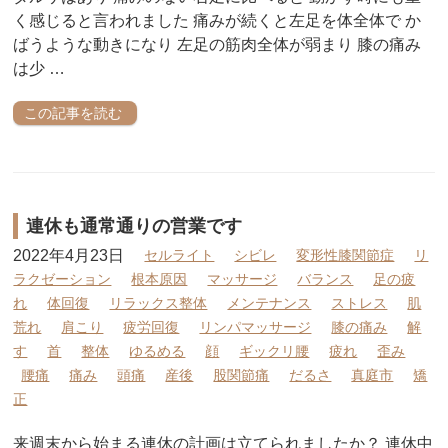
く感じると言われました 痛みが続くと左足を体全体で か
ばうような動きになり 左足の筋肉全体が弱まり 膝の痛み
は少 …
この記事を読む
連休も通常通りの営業です
2022年4月23日
セルライト
シビレ
変形性膝関節症
リ
ラクゼーション
根本原因
マッサージ
バランス
足の疲
れ
体回復
リラックス整体
メンテナンス
ストレス
肌
荒れ
肩こり
疲労回復
リンパマッサージ
膝の痛み
解
す
首
整体
ゆるめる
顔
ギックリ腰
疲れ
歪み
腰痛
痛み
頭痛
産後
股関節痛
だるさ
真庭市
矯
正
来週末から始まる連休の計画は立てられましたか？ 連休中