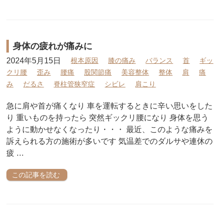
身体の疲れが痛みに
2024年5月15日
根本原因
膝の痛み
バランス
首
ギッ
クリ腰
歪み
腰痛
股関節痛
美容整体
整体
肩
痛
み
だるさ
脊柱管狭窄症
シビレ
肩こり
急に肩や首が痛くなり 車を運転するときに辛い思いをした
り 重いものを持ったら 突然ギックリ腰になり 身体を思う
ように動かせなくなったり・・・ 最近、このような痛みを
訴えられる方の施術が多いです 気温差でのダルサや連休の
疲 …
この記事を読む