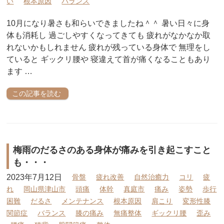
い
根本原因
バランス
10月になり暑さも和らいできましたね＾＾ 暑い日々に身
体も消耗し 過ごしやすくなってきても 疲れがなかなか取
れないかもしれません 疲れが残っている身体で 無理をし
ていると ギックリ腰や 寝違えて首が痛くなることもあり
ます …
この記事を読む
梅雨のだるさのある身体が痛みを引き起こすこと
も・・・
2023年7月12日
骨盤
疲れ改善
自然治癒力
コリ
疲
れ
岡山県津山市
頭痛
体幹
真庭市
痛み
姿勢
歩行
困難
だるさ
メンテナンス
根本原因
肩こり
変形性膝
関節症
バランス
膝の痛み
無痛整体
ギックリ腰
歪み