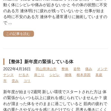
動く体にシビレや痛みが起きないかと 今の体の状態に不安
のある方 連休明けに疲れが残っていないかと 仕事が始ま
る時に不安のある方 連休中も通常通りに施術していますの
で …
この記事を読む
【整体】新年度の緊張している体
2022年4月16日
岡山県津山市
整体
姿勢
痛み
メンテ
ナンス
だるさ
肩こり
シビレ
腰痛
根本原因
真庭
市
歪み
コリ
新年度が始まり2週間 新しい環境でスタートされた方は 体
の緊張からいつも以上に疲れを感じられていませんか？ 疲
れが溜まった体をそのままに過ごしていると 筋肉の疲れで
体の重たさやダルサを感じるだけでなく 思考も働きにくく