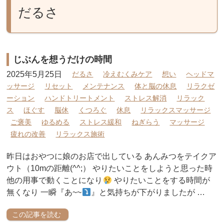
だるさ
じぶんを想うだけの時間
2025年5月25日
だるさ
冷えむくみケア
想い
ヘッドマ
ッサージ
リセット
メンテナンス
体と脳の休息
リラクゼ
ーション
ハンドトリートメント
ストレス解消
リラック
ス
ほぐす
脳休
くつろぐ
休息
リラックスマッサージ
ご褒美
ゆるめる
ストレス緩和
ねぎらう
マッサージ
疲れの改善
リラックス施術
昨日はおやつに娘のお店で出している あんみつをテイクア
ウト（10mの距離(^^;） やりたいことをしようと思った時
他の用事で動くことになり
やりたいことをする時間が
無くなり 一瞬『あ~~
』と気持ちが下がりましたが …
この記事を読む