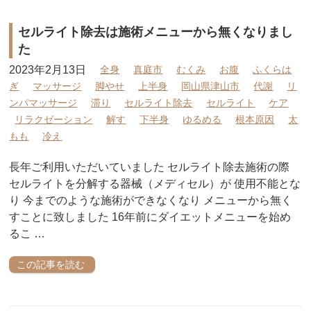
セルライト除去は施術メニューから無くなりまし
た
2023年2月13日
全身
真庭市
むくみ
お腹
ふくらは
ぎ
マッサージ
脚やせ
上半身
岡山県津山市
代謝
リ
ンパマッサージ
滞り
セルライト除去
セルライト
ケア
リラクゼーション
解す
下半身
ゆるめる
根本原因
太
もも
冷え
長年ご利用いただいていました セルライト除去施術の際
セルライトを分解する器械（メディセル）が 使用不能とな
り 今までのような施術ができなくなり メニューから無く
すことに致しました 16年前にダイエットメニューを始め
るこ …
この記事を読む