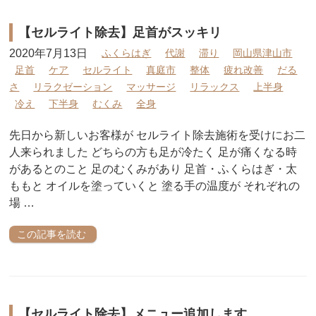
【セルライト除去】足首がスッキリ
2020年7月13日
ふくらはぎ
代謝
滞り
岡山県津山市
足首
ケア
セルライト
真庭市
整体
疲れ改善
だる
さ
リラクゼーション
マッサージ
リラックス
上半身
冷え
下半身
むくみ
全身
先日から新しいお客様が セルライト除去施術を受けにお二
人来られました どちらの方も足が冷たく 足が痛くなる時
があるとのこと 足のむくみがあり 足首・ふくらはぎ・太
ももと オイルを塗っていくと 塗る手の温度が それぞれの
場 …
この記事を読む
【セルライト除去】メニュー追加します