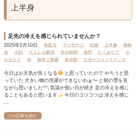
上半身
足先の冷えを感じられていませんか？
2025年2月10日
免疫力
マッサージ
妊婦
上半身
体験
会
小顔
ストレス解消
自分時間
体型
むくみケア
セ
ルライト
頭
新年ご挨拶
未分類
スポーツメンテナンス
今日はお天気が良くなる
と思っていたので やろうと思
っていた 大きい物の洗濯ができないわぁ〜 と朝の雪を見
ながら思いました^^; 気温が低い日が続き 足の冷えを感じ
ることもあると思います
今日のコツコツは 冷えを感じ
…
この記事を読む