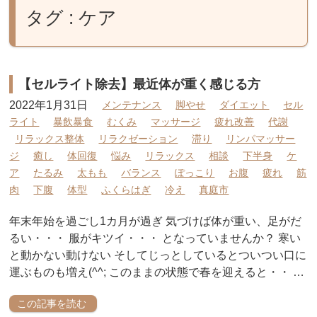
タグ : ケア
【セルライト除去】最近体が重く感じる方
2022年1月31日
メンテナンス
脚やせ
ダイエット
セル
ライト
暴飲暴食
むくみ
マッサージ
疲れ改善
代謝
リラックス整体
リラクゼーション
滞り
リンパマッサー
ジ
癒し
体回復
悩み
リラックス
相談
下半身
ケ
ア
たるみ
太もも
バランス
ぽっこり
お腹
疲れ
筋
肉
下腹
体型
ふくらはぎ
冷え
真庭市
年末年始を過ごし1カ月が過ぎ 気づけば体が重い、足がだ
るい・・・ 服がキツイ・・・ となっていませんか？ 寒い
と動かない動けない そしてじっとしているとついつい口に
運ぶものも増え(^^; このままの状態で春を迎えると・・ …
この記事を読む