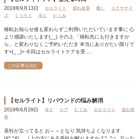
2019年9月13日
セルライト
疲れ改善
癒し
エクササイ
ズ
くつろぐ
冷え
むくみ
移転お知らせ後も変わらずご利用いただいています事に 心
よリ感謝いたします(__) その上 「移転先にも行きますか
ら」と変わりなくご予約いただき 本当にありがたい限りで
す<(_ _)> 今回はセルライトケアを受 …
この記事を読む
【セルライト】リバウンドの悩み解消
2019年6月29日
冷え
ケア
むくみ
セルライト
疲れ改
善
茶柱が立ってると お～～となり 気持ちよくなります
(#^.^#) （上の方にある茶柱が解りますか？^_^;） 立った