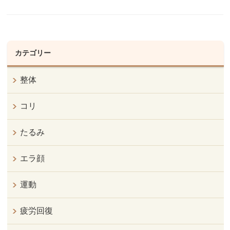
カテゴリー
整体
コリ
たるみ
エラ顔
運動
疲労回復