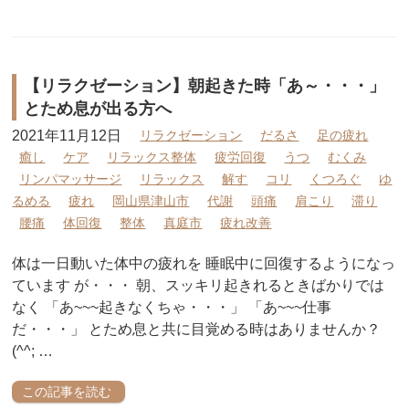
【リラクゼーション】朝起きた時「あ～・・・」
とため息が出る方へ
2021年11月12日
リラクゼーション
だるさ
足の疲れ
癒し
ケア
リラックス整体
疲労回復
うつ
むくみ
リンパマッサージ
リラックス
解す
コリ
くつろぐ
ゆ
るめる
疲れ
岡山県津山市
代謝
頭痛
肩こり
滞り
腰痛
体回復
整体
真庭市
疲れ改善
体は一日動いた体中の疲れを 睡眠中に回復するようになっ
ています が・・・ 朝、スッキリ起きれるときばかりでは
なく 「あ~~~起きなくちゃ・・・」 「あ~~~仕事
だ・・・」 とため息と共に目覚める時はありませんか？
(^^; …
この記事を読む