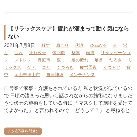
【リラックスケア】疲れが溜まって動く気になら
ない
2021年7月8日
解す
肩こり
代謝
ゆるめる
首
滞
り
疲れ
疲れ改善
体回復
整体
頭痛
リラクゼーショ
ン
ストレス
真庭市
癒し
足の疲れ
足首
だるさ
リ
ラックス
ケア
コリ
くつろぎ
疲労回復
くつろぐ
背
中
岡山県津山市
自律神経
メンテナンス
自営業で家事・介護をされている方 私と状況が似ているの
で 日頃の溜まった思いも話されながらの施術になりました
うつ伏せの施術をしている時に 「マスクして施術を受けて
てよかった」 と言われるので 「どうして？」 と尋ねると
…
この記事を読む