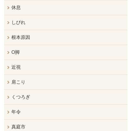
休息
しびれ
根本原因
O脚
近視
肩こり
くつろぎ
年令
真庭市