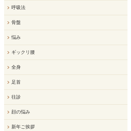
呼吸法
骨盤
悩み
ギックリ腰
全身
足首
往診
顔の悩み
新年ご挨拶