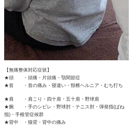
【無痛整体対応症状】
★頭 ・頭痛・片頭痛・顎関節症
★首 ・首の痛み・寝違い・頸椎ヘルニア・むち打ち
★肩 ・肩こり・四十肩・五十肩・野球肩
★腕 ・手のシビレ・野球肘・テニス肘・弾発指(ばね
指)・手根管症候群
★背中 ・猫背・背中の痛み