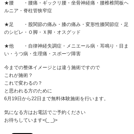
★腰 ・腰痛・ギックリ腰・坐骨神経痛・腰椎椎間板ヘ
ルニア・脊柱管狭窄症
★足 ・股関節の痛み・膝の痛み・変形性膝関節症・足
のシビレ・Ｏ脚・Ｘ脚・オスグッド
★他 ・自律神経失調症・メニエール病・耳鳴り・目ま
い・うつ病・生理痛・スポーツ障害
今までの整体イメージとは違う施術ですので
これが施術？
これで変わるの？
と思われる方のために
6月19日から22日まで無料体験施術を行います。
気になる方はお電話でご予約ください
お待ちしています<(_ _)>