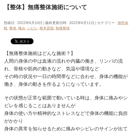
【整体】無痛整体施術について
投稿日 : 2022年6月10日
最終更新日時 : 2022年6月11日
カテゴリー :
無料体
験
,
整体
,
痛み
,
シビレ
,
根本原因
,
無痛整体
【無痛整体施術はどんな施術？】
人間の身体の中は血液の流れや内臓の働き、リンパの流
れ、骨格や筋肉の動きなど、気温や環境など
その時の状況や一日の時間帯などに合わせ、身体の機能が
働き、身体の動きを作るようになっています。
その状態が正常な範囲で動いている時は、身体に痛みやシ
ビレを感じることはありませんが
身体の使い方や精神的なストレスなどで身体の機能に負担
がかかり
身体の異常を知らせるために痛みやシビレのサインが出て