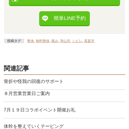
簡単LINE予約
投稿タグ
整体
,
無料整体
,
痛み
,
津山市
,
シビレ
,
真庭市
関連記事
骨折や怪我の回復のサポート
８月営業営業日ご案内
7月１９日コラボイベント開催お礼
体幹を整えていくテーピング