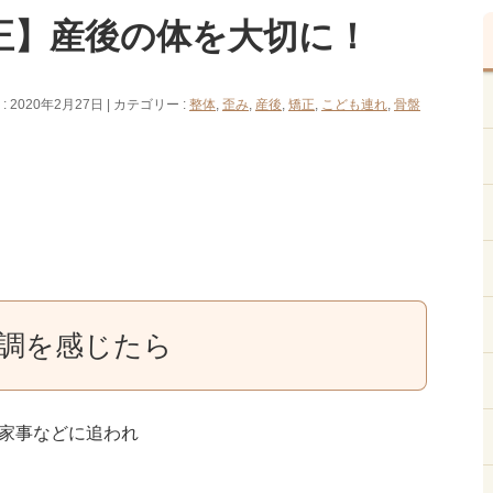
正】産後の体を大切に！
 2020年2月27日
カテゴリー :
整体
,
歪み
,
産後
,
矯正
,
こども連れ
,
骨盤
調を感じたら
家事などに追われ