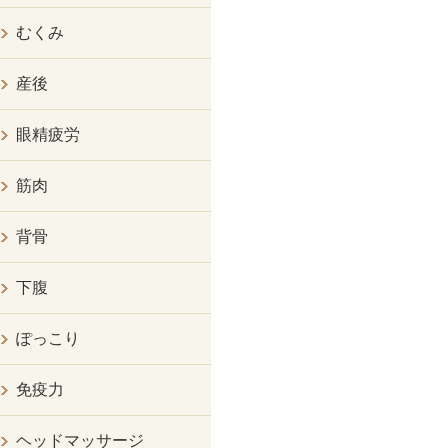
むくみ
産後
眼精疲労
筋肉
背骨
下腹
ぽっこり
免疫力
ヘッドマッサージ