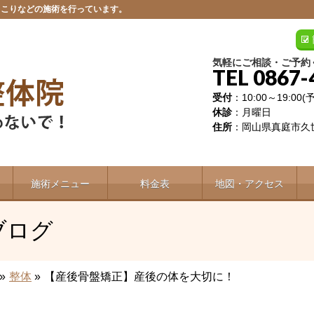
肩こりなどの施術を行っています。
気軽にご相談・ご予約
TEL 0867-
受付
：10:00～19:00
休診
：月曜日
住所
：岡山県真庭市久世
施術メニュー
料金表
地図・アクセス
ブログ
»
整体
»
【産後骨盤矯正】産後の体を大切に！