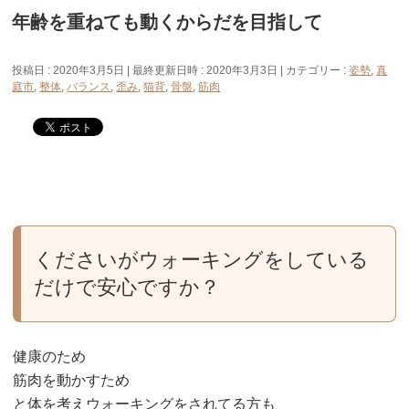
年齢を重ねても動くからだを目指して
投稿日 : 2020年3月5日
最終更新日時 : 2020年3月3日
カテゴリー :
姿勢
,
真
庭市
,
整体
,
バランス
,
歪み
,
猫背
,
骨盤
,
筋肉
くださいがウォーキングをしている
だけで安心ですか？
健康のため
筋肉を動かすため
と体を考えウォーキングをされてる方も