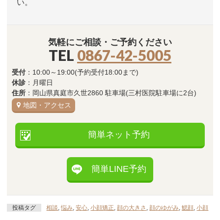
い。
気軽にご相談・ご予約ください
TEL
0867-42-5005
受付
：10:00～19:00(予約受付18:00まで)
休診
：月曜日
住所
：岡山県真庭市久世2860 駐車場(三村医院駐車場に2台)
地図・アクセス
簡単ネット予約
簡単LINE予約
投稿タグ
相談
,
悩み
,
安心
,
小顔矯正
,
顔の大きさ
,
顔のゆがみ
,
鰓顔
,
小顔