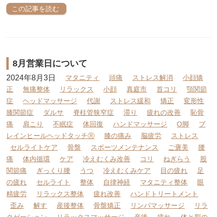
この記事を読む
8月営業日について
2024年8月3日
マタニティ
頭痛
ストレス解消
小顔矯
正
無痛整体
リラックス
小顔
真庭市
首コリ
顎関節
症
ヘッドマッサージ
代謝
ストレス緩和
矯正
変形性
膝関節症
ダルサ
脊柱管狭窄症
滞り
疲れの改善
恥骨
痛
肩こり
不眠症
体回復
ハンドマッサージ
O脚
ブ
レインヒールヘッドタッチⓇ
膝の痛み
脳疲労
ストレス
セルライトケア
骨盤
スポーツメンテナンス
ご褒美
腰
痛
体内循環
ケア
冷えむくみ改善
コリ
ねぎらう
股
関節痛
ぎっくり腰
うつ
冷えむくみケア
目の疲れ
足
の疲れ
セルライト
整体
自律神経
マタニティ整体
眼
精疲労
リラックス整体
疲れ改善
ハンドトリートメント
歪み
解す
産後整体
骨盤矯正
リンパマッサージ
リラ