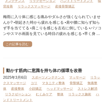
メンテナンス
リラクゼーション
ハンドトリートメント
猫
背改善
リラックスマッサージ
産後骨盤矯正
梅雨に入り体に感じる痛みやダルさが強くなられていませ
んか? •朝起きた時から疲れを感じる •肩や腰に知らず知ら
ず手を当ててる •肩こりを感じを左右に倒している •パソコ
ンやスマホ画面を見ている時目の疲れを感じる •早く身 …
この記事を読む
動かす筋肉に意識を持ち体の循環を改善
2025年3月6日
スポーツメンテナンス
マッサージ
リラッ
クスマッサージ
コリ
マタニティ整体
骨盤矯正
無痛整
体
産後整体
小顔矯正
ヘッドマッサージ
ストレス解消
リラクゼーション
むくみケア
整体
リラックス施術
ハ
ンドトリートメント