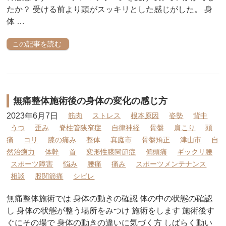
たか？ 受ける前より頭がスッキリとした感じがした。 身
体 …
この記事を読む
無痛整体施術後の身体の変化の感じ方
2023年6月7日
筋肉
ストレス
根本原因
姿勢
背中
うつ
歪み
脊柱管狭窄症
自律神経
骨盤
肩こり
頭
痛
コリ
膝の痛み
整体
真庭市
骨盤矯正
津山市
自
然治癒力
体幹
首
変形性膝関節症
偏頭痛
ギックリ腰
スポーツ障害
悩み
腰痛
痛み
スポーツメンテナンス
相談
股関節痛
シビレ
無痛整体施術では 身体の動きの確認 体の中の状態の確認
し 身体の状態が整う場所をみつけ 施術をします 施術後す
ぐにその場で 身体の動きの違いに気づく方 しばらく動い