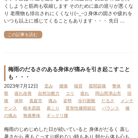
くしようと筋肉も収縮します そのために血の巡りが悪くな
り 老廃物も排出されにくくなり(~_~;) 身体の固さや疲れを
いつも以上に感じてくることもあります・・・ 先日 …
この記事を読む
梅雨のだるさのある身体が痛みを引き起こすこと
も・・・
2023年7月12日
歪み
腰痛
猫背
股関節痛
整体
骨
盤
疲れ改善
自然治癒力
コリ
疲れ
岡山県津山市
頭
痛
体幹
真庭市
痛み
姿勢
歩行困難
だるさ
メンテ
ナンス
根本原因
肩こり
変形性膝関節症
バランス
膝
の痛み
無痛整体
ギックリ腰
梅雨のじめじめした日が続いていると 身体がだるく 蒸し
暑さから 夜もぐっすり眠れない時もあり 朝から体も心も