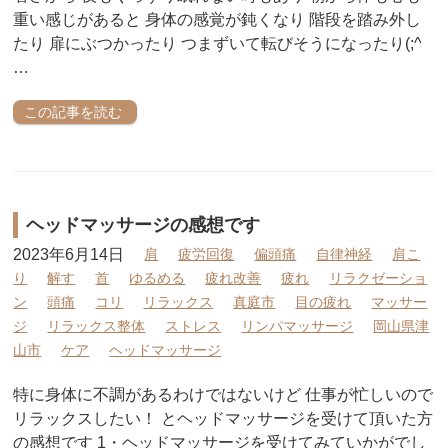
重い感じがあると 身体の感覚が鈍くなり 階段を踏み外し
たり 扉にぶつかったり つまずいて転びそうになったり(;^
…
この記事を読む
ヘッドマッサージの感想です
2023年6月14日
肩
疲労回復
偏頭痛
自律神経
肩こ
り
解す
首
ゆるめる
疲れ改善
疲れ
リラクゼーショ
ン
頭痛
コリ
リラックス
真庭市
目の疲れ
マッサー
ジ
リラックス整体
ストレス
リンパマッサージ
岡山県津
山市
ケア
ヘッドマッサージ
特に身体に不調があるわけではないけど 仕事が忙しいので
リラックスしたい！ とヘッドマッサージを受けて頂いた方
の感想です 1・ヘッドマッサージを受けてみていかがでし