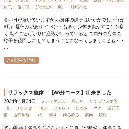
クゼーション
リラックスマッサージ
産後
疲れ
体と脳の
休息
偏頭痛
顔の悩み
癒し
睡眠不足
暑い日が続いていますが お身体の調子はいかがでしょうか
8月は夏休みがあり イベントもあり 身体を動かすことも多
く 動くことばかりに意識がいっていると ご自分の身体の
様子を後回しに してしまうことになってしまうことも・・
…
この記事を読む
リラックス整体 【60分コース】出来ました
2024年1月24日
メンテナンス
肩こり
リラックス整体
首
リラクゼーション
ストレス
だるさ
ケア
疲労回
復
自律神経
コリ
解す
ゆるめる
筋肉
疲れ
寒い季節は 体温を逃さないように血管が収縮し 体温を高