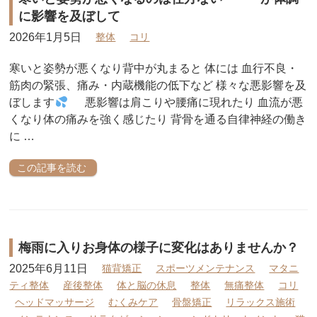
に影響を及ぼして
2026年1月5日
整体
コリ
寒いと姿勢が悪くなり背中が丸まると 体には 血行不良・
筋肉の緊張、痛み・内蔵機能の低下など 様々な悪影響を及
ぼします
悪影響は肩こりや腰痛に現れたり 血流が悪
くなり体の痛みを強く感じたり 背骨を通る自律神経の働き
に …
この記事を読む
梅雨に入りお身体の様子に変化はありませんか？
2025年6月11日
猫背矯正
スポーツメンテナンス
マタニ
ティ整体
産後整体
体と脳の休息
整体
無痛整体
コリ
ヘッドマッサージ
むくみケア
骨盤矯正
リラックス施術