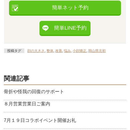
簡単ネット予約
簡単LINE予約
投稿タグ
顔の大きさ
,
整体
,
改善
,
悩み
,
小顔矯正
,
岡山県北初
関連記事
骨折や怪我の回復のサポート
８月営業営業日ご案内
7月１９日コラボイベント開催お礼