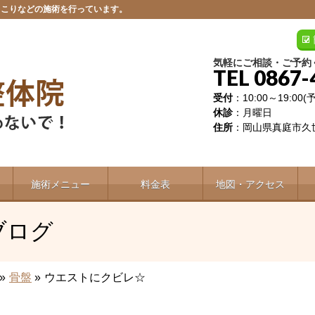
肩こりなどの施術を行っています。
気軽にご相談・ご予約
TEL 0867-
受付
：10:00～19:00
休診
：月曜日
住所
：岡山県真庭市久世
施術メニュー
料金表
地図・アクセス
ブログ
»
骨盤
»
ウエストにクビレ☆