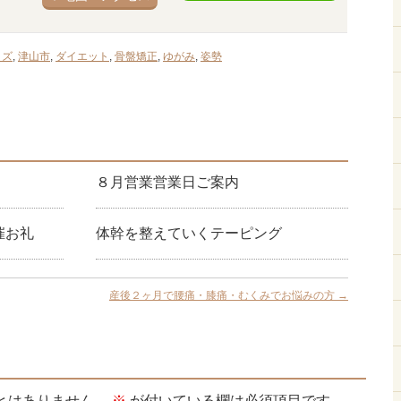
イズ
,
津山市
,
ダイエット
,
骨盤矯正
,
ゆがみ
,
姿勢
８月営業営業日ご案内
催お礼
体幹を整えていくテーピング
産後２ヶ月で腰痛・膝痛・むくみでお悩みの方
→
とはありません。
※
が付いている欄は必須項目です