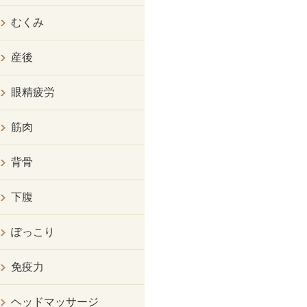
むくみ
産後
眼精疲労
筋肉
背骨
下腹
ぽっこり
免疫力
ヘッドマッサージ