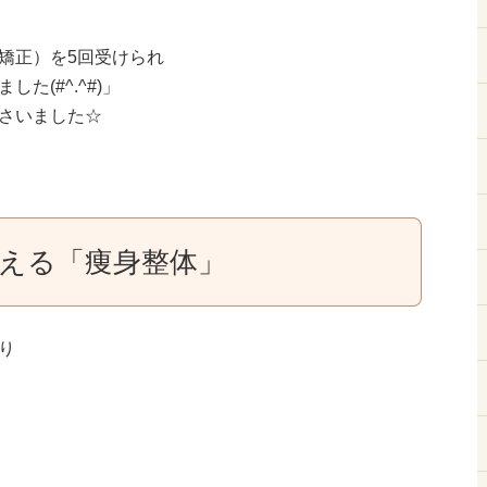
矯正）を5回受けられ
た(#^.^#)」
さいました☆
える「痩身整体」
り