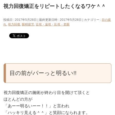
視力回復矯正をリピートしたくなるワケ＾＾
投稿日 : 2017年5月28日
最終更新日時 : 2017年5月28日
カテゴリー :
目の疲
れ
,
視力回復
,
眼精疲労
,
近視・遠視・乱視・老眼
目の前がパーっと明るい!!
視力回復矯正の施術が終わり目を開けて頂くと
ほとんどの方が
「あーー明るいーー！！」と言われ
「ハッキリ見える＾＾」と笑顔になられます。