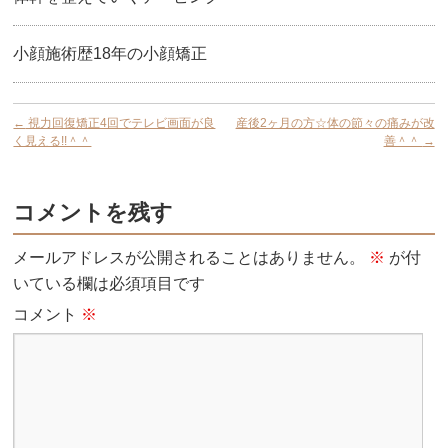
小顔施術歴18年の小顔矯正
←
視力回復矯正4回でテレビ画面が良
産後2ヶ月の方☆体の節々の痛みが改
く見える!!＾＾
善＾＾
→
コメントを残す
メールアドレスが公開されることはありません。
※
が付
いている欄は必須項目です
コメント
※