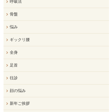
呼吸法
骨盤
悩み
ギックリ腰
全身
足首
往診
顔の悩み
新年ご挨拶