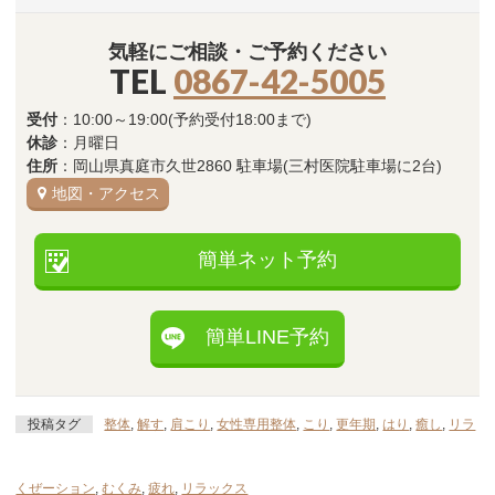
気軽にご相談・ご予約ください
TEL
0867-42-5005
受付
：10:00～19:00(予約受付18:00まで)
休診
：月曜日
住所
：岡山県真庭市久世2860 駐車場(三村医院駐車場に2台)
地図・アクセス
簡単ネット予約
簡単LINE予約
投稿タグ
整体
,
解す
,
肩こり
,
女性専用整体
,
こり
,
更年期
,
はり
,
癒し
,
リラ
くぜーション
,
むくみ
,
疲れ
,
リラックス