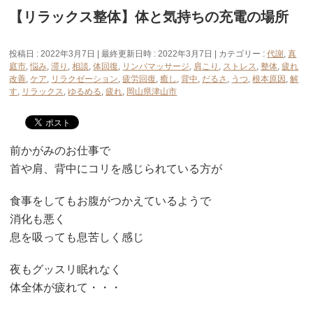
【リラックス整体】体と気持ちの充電の場所
投稿日 : 2022年3月7日
最終更新日時 : 2022年3月7日
カテゴリー :
代謝
,
真
庭市
,
悩み
,
滞り
,
相談
,
体回復
,
リンパマッサージ
,
肩こり
,
ストレス
,
整体
,
疲れ
改善
,
ケア
,
リラクゼーション
,
疲労回復
,
癒し
,
背中
,
だるさ
,
うつ
,
根本原因
,
解
す
,
リラックス
,
ゆるめる
,
疲れ
,
岡山県津山市
前かがみのお仕事で
首や肩、背中にコリを感じられている方が
食事をしてもお腹がつかえているようで
消化も悪く
息を吸っても息苦しく感じ
夜もグッスリ眠れなく
体全体が疲れて・・・