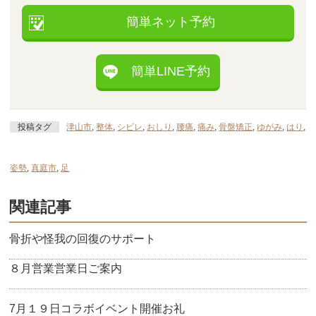
簡単ネット予約
簡単LINE予約
投稿タグ
津山市
,
整体
,
シビレ
,
おしり
,
腰痛
,
痛み
,
骨盤矯正
,
ゆがみ
,
はり
,
姿勢
,
真庭市
,
足
関連記事
骨折や怪我の回復のサポート
８月営業営業日ご案内
7月１９日コラボイベント開催お礼