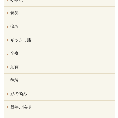
骨盤
悩み
ギックリ腰
全身
足首
往診
顔の悩み
新年ご挨拶