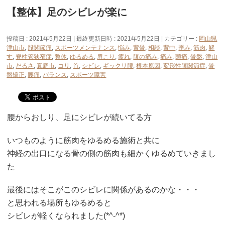
【整体】足のシビレが楽に
投稿日 : 2021年5月22日
最終更新日時 : 2021年5月22日
カテゴリー :
岡山県
津山市
,
股関節痛
,
スポーツメンテナンス
,
悩み
,
背骨
,
相談
,
背中
,
歪み
,
筋肉
,
解
す
,
脊柱管狭窄症
,
整体
,
ゆるめる
,
肩こり
,
疲れ
,
膝の痛み
,
痛み
,
頭痛
,
骨盤
,
津山
市
,
だるさ
,
真庭市
,
コリ
,
首
,
シビレ
,
ギックリ腰
,
根本原因
,
変形性膝関節症
,
骨
盤矯正
,
腰痛
,
バランス
,
スポーツ障害
腰からおしり、足にシビレが続いてる方
いつものように筋肉をゆるめる施術と共に
神経の出口になる骨の側の筋肉も細かくゆるめていきまし
た
最後にはそこがこのシビレに関係があるのかな・・・
と思われる場所もゆるめると
シビレが軽くなられました(*^-^*)