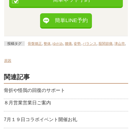
簡単LINE予約
投稿タグ
骨盤矯正
,
整体
,
ゆがみ
,
腰痛
,
姿勢
,
バランス
,
股関節痛
,
津山市
,
原因
関連記事
骨折や怪我の回復のサポート
８月営業営業日ご案内
7月１９日コラボイベント開催お礼