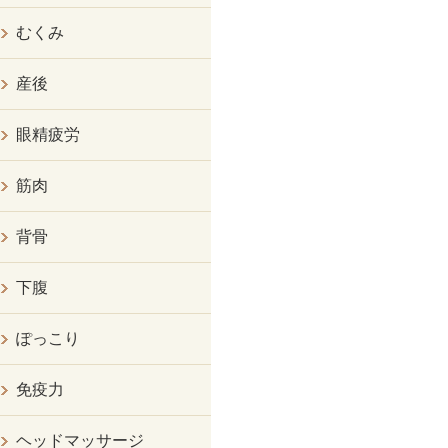
むくみ
産後
眼精疲労
筋肉
背骨
下腹
ぽっこり
免疫力
ヘッドマッサージ