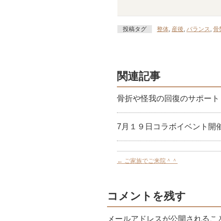
投稿タグ
整体
,
産後
,
バランス
,
骨
関連記事
骨折や怪我の回復のサポート
7月１９日コラボイベント開
←
ご家族でご来院＾＾
コメントを残す
メールアドレスが公開されるこ