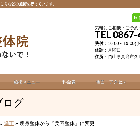
肩こりなどの施術を行っています。
気軽にご相談・ご予約
TEL 0867-
受付
：10:00～19:00
休診
：月曜日
住所
：岡山県真庭市久世
施術メニュー
料金表
地図・アクセス
ブログ
»
矯正
»
痩身整体から『美容整体』に変更