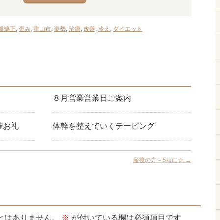
盤矯正
,
歪み
,
津山市
,
姿勢
,
治療
,
改善
,
冷え
,
ダイエット
８月営業営業日ご案内
催お礼
体幹を整えていくテーピング
産後の方－5㎏に☆
→
とはありません。
※
が付いている欄は必須項目です