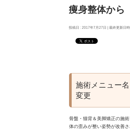
痩身整体から
投稿日 : 2017年7月27日
最終更新日時 :
施術メニュー名
変更
骨盤・猫背＆美脚矯正の施術
体の歪みが整い姿勢が改善さ