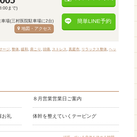
8:00まで)
簡単LINE予約
駐車場(三村医院駐車場に2台)
地図・アクセス
サージ
,
整体
,
緩和
,
肩こり
,
頭痛
,
ストレス
,
真庭市
,
リラックス整体
,
ヘッ
８月営業営業日ご案内
催お礼
体幹を整えていくテーピング