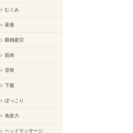
むくみ
産後
眼精疲労
筋肉
背骨
下腹
ぽっこり
免疫力
ヘッドマッサージ