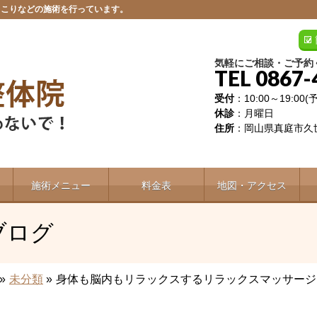
肩こりなどの施術を行っています。
気軽にご相談・ご予約
TEL 0867-
受付
：10:00～19:00
休診
：月曜日
住所
：岡山県真庭市久世
施術メニュー
料金表
地図・アクセス
ブログ
»
未分類
»
身体も脳内もリラックスするリラックスマッサージ