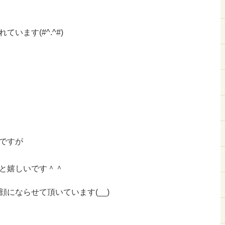
います(#^.^#)
ですが
と嬉しいです＾＾
にならせて頂いています(__)