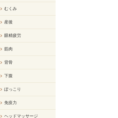
むくみ
産後
眼精疲労
筋肉
背骨
下腹
ぽっこり
免疫力
ヘッドマッサージ