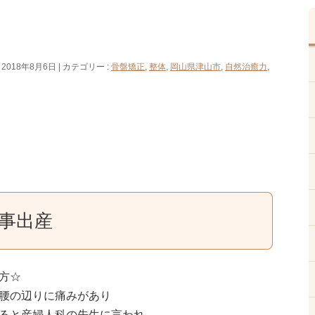
 2018年8月6日
カテゴリー :
骨盤矯正
,
整体
,
岡山県津山市
,
自然治癒力
,
事出産
方☆
腰の辺りに痛みがあり
ると産婦人科の先生に言われ