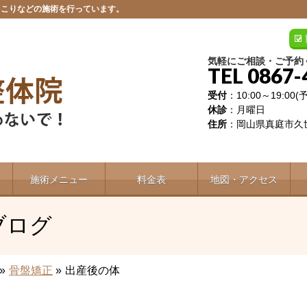
肩こりなどの施術を行っています。
気軽にご相談・ご予約
TEL 0867-
受付
：10:00～19:00
休診
：月曜日
住所
：岡山県真庭市久世
施術メニュー
料金表
地図・アクセス
ブログ
»
骨盤矯正
»
出産後の体