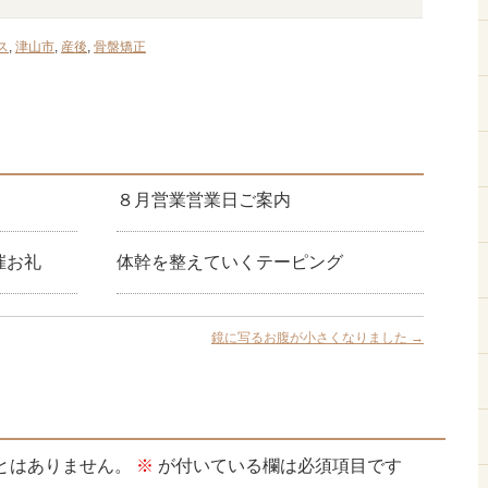
ス
,
津山市
,
産後
,
骨盤矯正
８月営業営業日ご案内
催お礼
体幹を整えていくテーピング
鏡に写るお腹が小さくなりました
→
とはありません。
※
が付いている欄は必須項目です