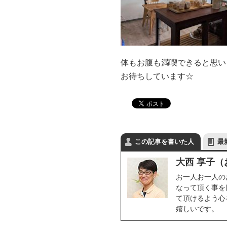
体もお腹も満喫できると思いま
お待ちしています☆
この記事を書いた人
最
大西 享子（
お一人お一人の
なって頂く事を
て頂けるよう心
嬉しいです。