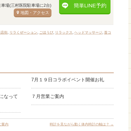
簡単LINE予約
駐車場(三村医院駐車場に2台)
地図・アクセス
商店街
,
リラくぜーション
,
ごほうび
,
リラックス
,
ヘッドマッサージ
,
首コ
7月１９日コラボイベント開催お礼
になって
７月営業ご案内
ご案内
時計を見ながら動く体内時計の軸は？
→