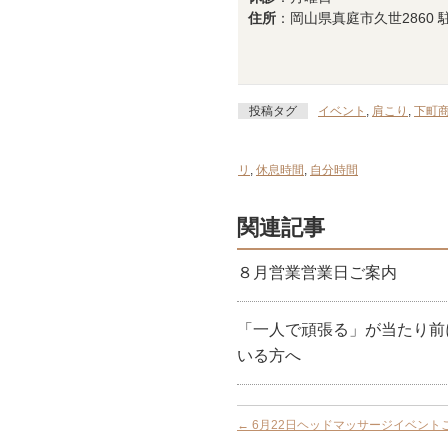
住所
：岡山県真庭市久世2860 
投稿タグ
イベント
,
肩こり
,
下町
リ
,
休息時間
,
自分時間
関連記事
８月営業営業日ご案内
「一人で頑張る」が当たり前
いる方へ
←
6月22日ヘッドマッサージイベント