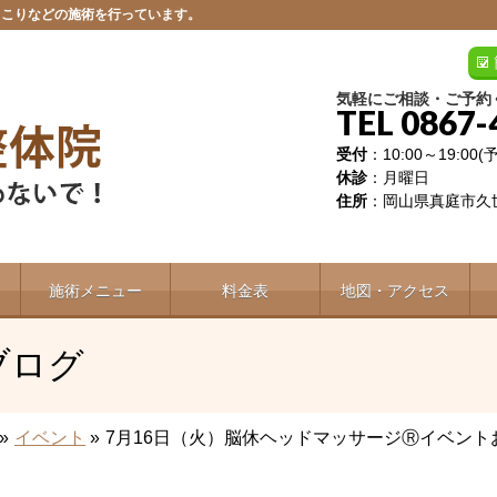
肩こりなどの施術を行っています。
気軽にご相談・ご予約
TEL 0867-
受付
：10:00～19:00
休診
：月曜日
住所
：岡山県真庭市久世
施術メニュー
料金表
地図・アクセス
ブログ
»
イベント
»
7月16日（火）脳休ヘッドマッサージⓇイベント