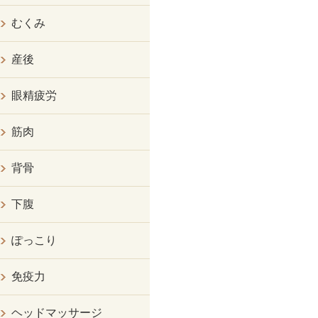
むくみ
産後
眼精疲労
筋肉
背骨
下腹
ぽっこり
免疫力
ヘッドマッサージ