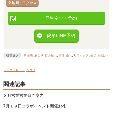
地図・アクセス
簡単ネット予約
簡単LINE予約
投稿タグ
片頭痛
,
肩こり
,
目の疲れ
,
頭痛
,
癒し
,
リラックス
,
疲労
,
睡眠
,
ヘ
ッドマッサージ
,
首コリ
関連記事
８月営業営業日ご案内
7月１９日コラボイベント開催お礼