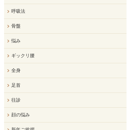
呼吸法
骨盤
悩み
ギックリ腰
全身
足首
往診
顔の悩み
新年ご挨拶