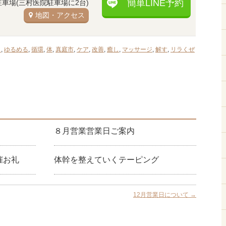
簡単LINE予約
駐車場(三村医院駐車場に2台)
地図・アクセス
り
,
ゆるめる
,
循環
,
体
,
真庭市
,
ケア
,
改善
,
癒し
,
マッサージ
,
解す
,
リラくぜ
８月営業営業日ご案内
催お礼
体幹を整えていくテーピング
12月営業日について
→