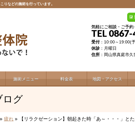
肩こりなどの施術を行っています。
気軽にご相談・ご予約
TEL 0867-
受付
：10:00～19:00
休診
：月曜日
住所
：岡山県真庭市久世
施術メニュー
料金表
地図・アクセス
ブログ
»
疲れ
»
【リラクゼーション】朝起きた時「あ～・・・」とた