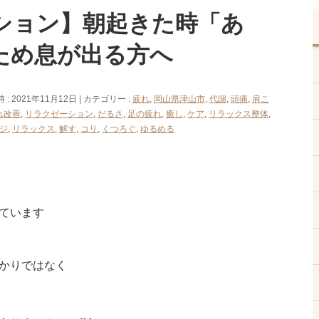
ション】朝起きた時「あ
ため息が出る方へ
: 2021年11月12日
カテゴリー :
疲れ
,
岡山県津山市
,
代謝
,
頭痛
,
肩こ
れ改善
,
リラクゼーション
,
だるさ
,
足の疲れ
,
癒し
,
ケア
,
リラックス整体
,
ジ
,
リラックス
,
解す
,
コリ
,
くつろぐ
,
ゆるめる
ています
かりではなく
」