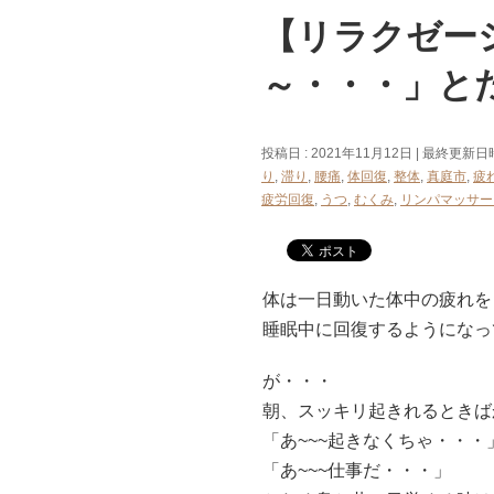
【リラクゼー
～・・・」と
投稿日 : 2021年11月12日
最終更新日時 
り
,
滞り
,
腰痛
,
体回復
,
整体
,
真庭市
,
疲
疲労回復
,
うつ
,
むくみ
,
リンパマッサー
体は一日動いた体中の疲れを
睡眠中に回復するようになっ
が・・・
朝、スッキリ起きれるときば
「あ~~~起きなくちゃ・・・
「あ~~~仕事だ・・・」