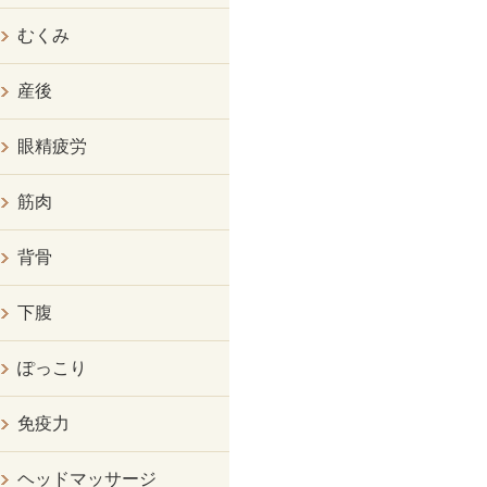
むくみ
産後
眼精疲労
筋肉
背骨
下腹
ぽっこり
免疫力
ヘッドマッサージ