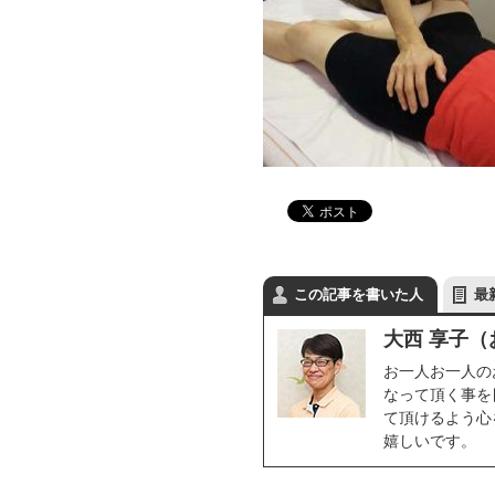
この記事を書いた人
最
大西 享子（
お一人お一人の
なって頂く事を
て頂けるよう心
嬉しいです。