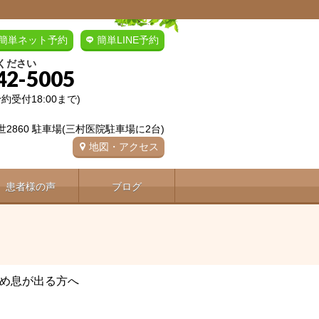
簡単ネット予約
簡単LINE予約
ください
42-5005
(予約受付18:00まで)
2860 駐車場(三村医院駐車場に2台)
地図・アクセス
患者様の声
ブログ
め息が出る方へ