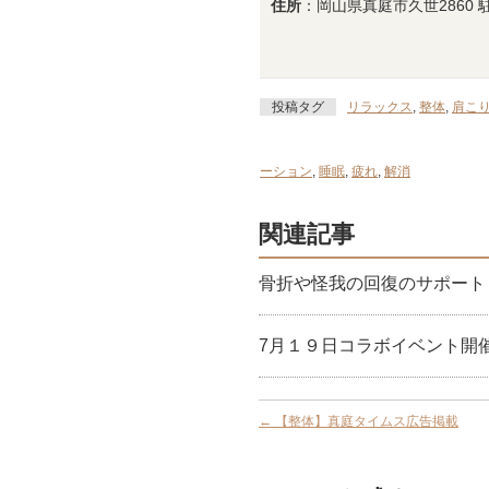
住所
：岡山県真庭市久世2860 
投稿タグ
リラックス
,
整体
,
肩こ
ーション
,
睡眠
,
疲れ
,
解消
関連記事
骨折や怪我の回復のサポート
7月１９日コラボイベント開
←
【整体】真庭タイムス広告掲載