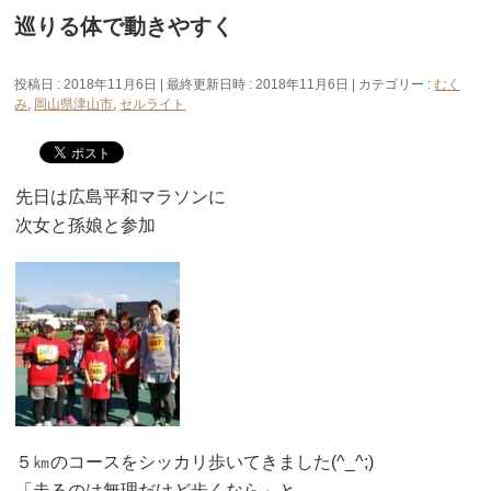
巡りる体で動きやすく
投稿日 : 2018年11月6日
最終更新日時 : 2018年11月6日
カテゴリー :
むく
み
,
岡山県津山市
,
セルライト
先日は広島平和マラソンに
次女と孫娘と参加
５㎞のコースをシッカリ歩いてきました(^_^;)
「走るのは無理だけど歩くなら」と