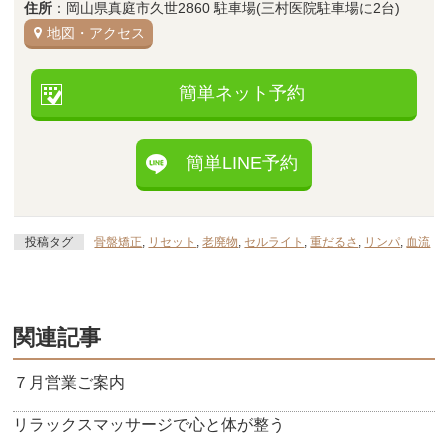
住所
：岡山県真庭市久世2860 駐車場(三村医院駐車場に2台)
地図・アクセス
簡単ネット予約
簡単LINE予約
投稿タグ
骨盤矯正
,
リセット
,
老廃物
,
セルライト
,
重だるさ
,
リンパ
,
血流
関連記事
７月営業ご案内
リラックスマッサージで心と体が整う