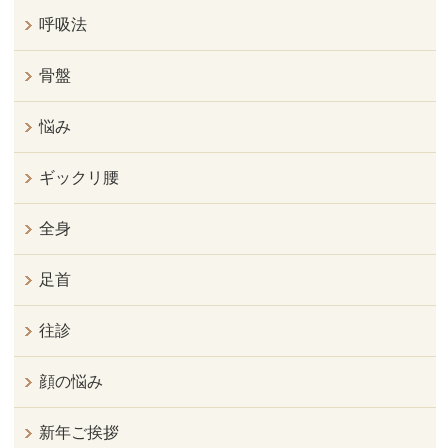
呼吸法
骨盤
悩み
ギックリ腰
全身
足首
往診
顔の悩み
新年ご挨拶