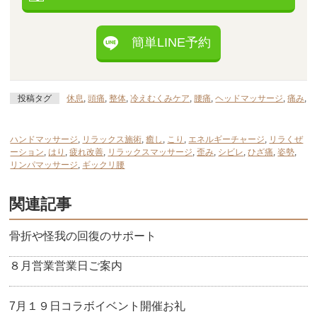
簡単LINE予約
投稿タグ
休息
,
頭痛
,
整体
,
冷えむくみケア
,
腰痛
,
ヘッドマッサージ
,
痛み
,
ハンドマッサージ
,
リラックス施術
,
癒し
,
こり
,
エネルギーチャージ
,
リラくぜ
ーション
,
はり
,
疲れ改善
,
リラックスマッサージ
,
歪み
,
シビレ
,
ひざ痛
,
姿勢
,
リンパマッサージ
,
ギックリ腰
関連記事
骨折や怪我の回復のサポート
８月営業営業日ご案内
7月１９日コラボイベント開催お礼