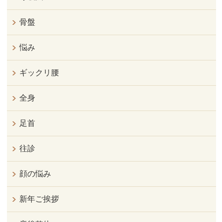
骨盤
悩み
ギックリ腰
全身
足首
往診
顔の悩み
新年ご挨拶