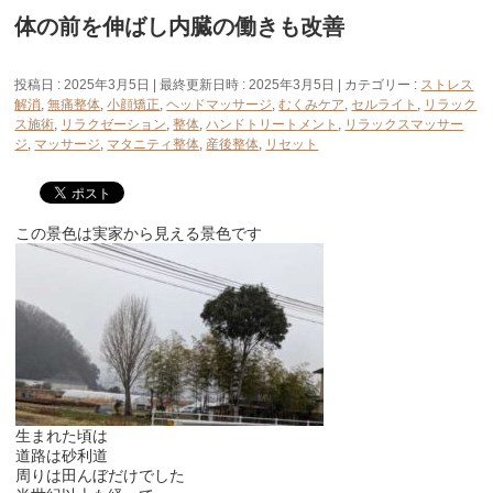
体の前を伸ばし内臓の働きも改善
投稿日 : 2025年3月5日
最終更新日時 : 2025年3月5日
カテゴリー :
ストレス
解消
,
無痛整体
,
小顔矯正
,
ヘッドマッサージ
,
むくみケア
,
セルライト
,
リラック
ス施術
,
リラクゼーション
,
整体
,
ハンドトリートメント
,
リラックスマッサー
ジ
,
マッサージ
,
マタニティ整体
,
産後整体
,
リセット
この景色は実家から見える景色です
生まれた頃は
道路は砂利道
周りは田んぼだけでした